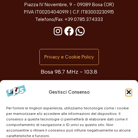
Piazza IV Novembre, 9 - 09089 Bosa (OR)
P.IVA IT00204040919 | C.F. IT83003230915
Telefono/Fax. +39.0785.374333
Privacy e Cookie Policy
Bosa 98.7 MHz - 103.8
Planargia e Montiferru 103.0 MHz
Gestisci Consenso
@2026 Radio Planargia Stereo
Per fornire le migliori esperienze, utilizziamo tecnologie come i cookie
per memorizzare e/o accedere alle informazioni del dispositivo. Il
consenso a queste tecnologie ci permetterà di elaborare dati come il
comportamento di navigazione o ID unici su questo sito. Non
acconsentire o ritirare il consenso può influire negativamente su alcune
caratteristiche e funzioni.