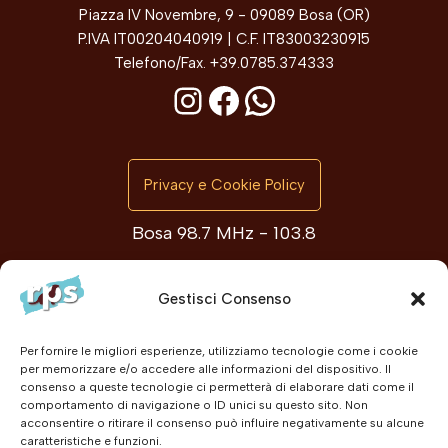
Piazza IV Novembre, 9 - 09089 Bosa (OR)
P.IVA IT00204040919 | C.F. IT83003230915
Telefono/Fax. +39.0785.374333
Privacy e Cookie Policy
Bosa 98.7 MHz - 103.8
Planargia e Montiferru 103.0 MHz
Gestisci Consenso
@2026 Radio Planargia Stereo
Per fornire le migliori esperienze, utilizziamo tecnologie come i cookie
per memorizzare e/o accedere alle informazioni del dispositivo. Il
consenso a queste tecnologie ci permetterà di elaborare dati come il
comportamento di navigazione o ID unici su questo sito. Non
acconsentire o ritirare il consenso può influire negativamente su alcune
caratteristiche e funzioni.